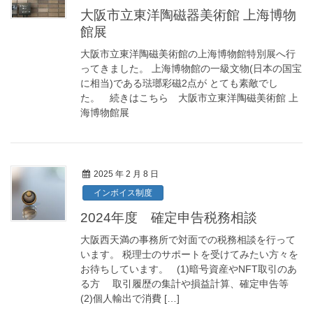
大阪市立東洋陶磁器美術館 上海博物
館展
大阪市立東洋陶磁美術館の上海博物館特別展へ行
ってきました。 上海博物館の一級文物(日本の国宝
に相当)である琺瑯彩磁2点が とても素敵でし
た。 続きはこちら 大阪市立東洋陶磁美術館 上
海博物館展
2025 年 2 月 8 日
インボイス制度
2024年度 確定申告税務相談
大阪西天満の事務所で対面での税務相談を行って
います。 税理士のサポートを受けてみたい方々を
お待ちしています。 (1)暗号資産やNFT取引のあ
る方 取引履歴の集計や損益計算、確定申告等
(2)個人輸出で消費 […]